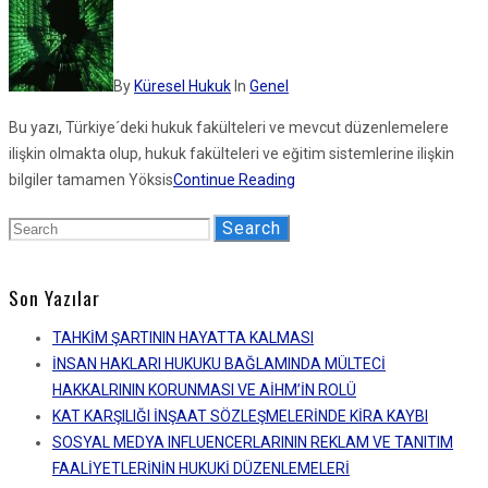
By
Küresel Hukuk
In
Genel
Bu yazı, Türkiye´deki hukuk fakülteleri ve mevcut düzenlemelere
ilişkin olmakta olup, hukuk fakülteleri ve eğitim sistemlerine ilişkin
bilgiler tamamen Yöksis
Continue Reading
Search
Son Yazılar
TAHKİM ŞARTININ HAYATTA KALMASI
İNSAN HAKLARI HUKUKU BAĞLAMINDA MÜLTECİ
HAKKALRININ KORUNMASI VE AİHM’İN ROLÜ
KAT KARŞILIĞI İNŞAAT SÖZLEŞMELERİNDE KİRA KAYBI
SOSYAL MEDYA INFLUENCERLARININ REKLAM VE TANITIM
FAALİYETLERİNİN HUKUKİ DÜZENLEMELERİ