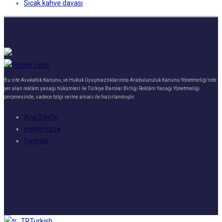
Sıcak kahve davası
Bu site Avukatlık Kanunu, ve Hukuk Uyuşmazlıklarında Arabuluculuk Kanunu Yönetmeliği’nde
yer alan reklâm yasağı hükümleri ile Türkiye Barolar Birliği Reklâm Yasağı Yönetmeliği
çerçevesinde, sadece bilgi verme amacı ile hazırlanmıştır.
Ana Sayfa
Hakkımızda
Yayınlar
Turkish