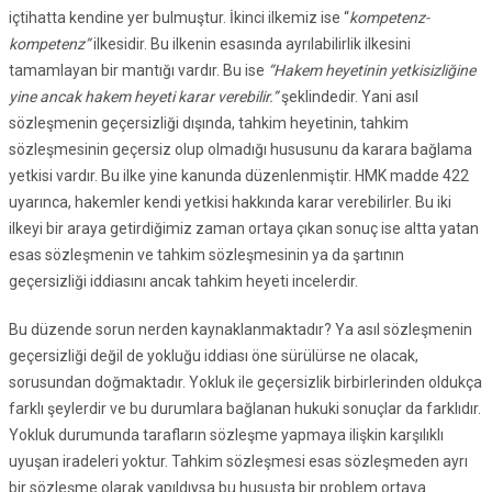
içtihatta kendine yer bulmuştur. İkinci ilkemiz ise “
kompetenz-
kompetenz”
ilkesidir. Bu ilkenin esasında ayrılabilirlik ilkesini
tamamlayan bir mantığı vardır. Bu ise
“Hakem heyetinin yetkisizliğine
yine ancak hakem heyeti karar verebilir.”
şeklindedir. Yani asıl
sözleşmenin geçersizliği dışında, tahkim heyetinin, tahkim
sözleşmesinin geçersiz olup olmadığı hususunu da karara bağlama
yetkisi vardır. Bu ilke yine kanunda düzenlenmiştir. HMK madde 422
uyarınca, hakemler kendi yetkisi hakkında karar verebilirler. Bu iki
ilkeyi bir araya getirdiğimiz zaman ortaya çıkan sonuç ise altta yatan
esas sözleşmenin ve tahkim sözleşmesinin ya da şartının
geçersizliği iddiasını ancak tahkim heyeti incelerdir.
Bu düzende sorun nerden kaynaklanmaktadır? Ya asıl sözleşmenin
geçersizliği değil de yokluğu iddiası öne sürülürse ne olacak,
sorusundan doğmaktadır. Yokluk ile geçersizlik birbirlerinden oldukça
farklı şeylerdir ve bu durumlara bağlanan hukuki sonuçlar da farklıdır.
Yokluk durumunda tarafların sözleşme yapmaya ilişkin karşılıklı
uyuşan iradeleri yoktur. Tahkim sözleşmesi esas sözleşmeden ayrı
bir sözleşme olarak yapıldıysa bu hususta bir problem ortaya