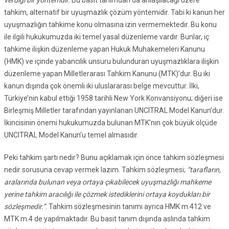
verdiği bir yöntemdir.
Bu basit tanımdan da anlaşılacağı üzere
tahkim, alternatif bir uyuşmazlık çözüm yöntemidir. Tabi ki kanun her
uyuşmazlığın tahkime konu olmasına izin vermemektedir. Bu konu
ile ilgili hukukumuzda iki temel yasal düzenleme vardır. Bunlar, iç
tahkime ilişkin düzenleme yapan Hukuk Muhakemeleri Kanunu
(HMK) ve içinde yabancılık unsuru bulunduran uyuşmazlıklara ilişkin
düzenleme yapan Milletlerarası Tahkim Kanunu (MTK)’dur. Bu iki
kanun dışında çok önemli iki uluslararası belge mevcuttur. İlki,
Türkiye’nin kabul ettiği 1958 tarihli New York Konvansiyonu; diğeri ise
Birleşmiş Milletler tarafından yayınlanan UNCITRAL Model Kanun’dur.
İkincisinin önemi hukukumuzda bulunan MTK’nın çok büyük ölçüde
UNCITRAL Model Kanun’u temel almasıdır.
Peki tahkim şartı nedir? Bunu açıklamak için önce tahkim sözleşmesi
nedir sorusuna cevap vermek lazım. Tahkim sözleşmesi;
“tarafların,
aralarında bulunan veya ortaya çıkabilecek uyuşmazlığı mahkeme
yerine tahkim aracılığı ile çözmek istediklerini ortaya koydukları bir
sözleşmedir.”
. Tahkim sözleşmesinin tanımı ayrıca HMK m.412 ve
MTK m.4 de yapılmaktadır. Bu basit tanım dışında aslında tahkim