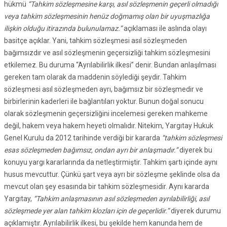
hükmü
“Tahkim sözleşmesine karşı, asıl sözleşmenin geçerli olmadığı
veya tahkim sözleşmesinin henüz doğmamış olan bir uyuşmazlığa
ilişkin olduğu itirazında bulunulamaz.”
açıklaması ile aslında olayı
basitçe açıklar. Yani, tahkim sözleşmesi asıl sözleşmeden
bağımsızdır ve asıl sözleşmenin geçersizliği tahkim sözleşmesini
etkilemez. Bu duruma “Ayrılabilirlik ilkesi” denir. Bundan anlaşılması
gereken tam olarak da maddenin söylediği şeydir. Tahkim
sözleşmesi asıl sözleşmeden ayrı, bağımsız bir sözleşmedir ve
birbirlerinin kaderleri ile bağlantıları yoktur. Bunun doğal sonucu
olarak sözleşmenin geçersizliğini incelemesi gereken mahkeme
değil, hakem veya hakem heyeti olmalıdır. Nitekim, Yargıtay Hukuk
Genel Kurulu da 2012 tarihinde verdiği bir kararda
“tahkim sözleşmesi
esas sözleşmeden bağımsız, ondan ayrı bir anlaşmadır.”
diyerek bu
konuyu yargı kararlarında da netleştirmiştir. Tahkim şartı içinde aynı
husus mevcuttur. Çünkü şart veya ayrı bir sözleşme şeklinde olsa da
mevcut olan şey esasında bir tahkim sözleşmesidir. Aynı kararda
Yargıtay,
“Tahkim anlaşmasının asıl sözleşmeden ayrılabilirliği, asıl
sözleşmede yer alan tahkim klozları için de geçerlidir.”
diyerek durumu
açıklamıştır. Ayrılabilirlik ilkesi, bu şekilde hem kanunda hem de