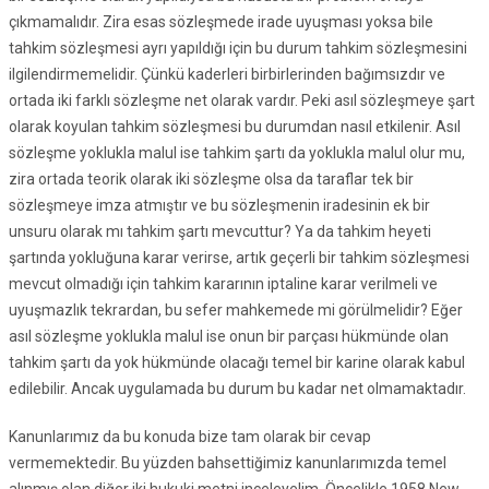
çıkmamalıdır. Zira esas sözleşmede irade uyuşması yoksa bile
tahkim sözleşmesi ayrı yapıldığı için bu durum tahkim sözleşmesini
ilgilendirmemelidir. Çünkü kaderleri birbirlerinden bağımsızdır ve
ortada iki farklı sözleşme net olarak vardır. Peki asıl sözleşmeye şart
olarak koyulan tahkim sözleşmesi bu durumdan nasıl etkilenir. Asıl
sözleşme yoklukla malul ise tahkim şartı da yoklukla malul olur mu,
zira ortada teorik olarak iki sözleşme olsa da taraflar tek bir
sözleşmeye imza atmıştır ve bu sözleşmenin iradesinin ek bir
unsuru olarak mı tahkim şartı mevcuttur? Ya da tahkim heyeti
şartında yokluğuna karar verirse, artık geçerli bir tahkim sözleşmesi
mevcut olmadığı için tahkim kararının iptaline karar verilmeli ve
uyuşmazlık tekrardan, bu sefer mahkemede mi görülmelidir? Eğer
asıl sözleşme yoklukla malul ise onun bir parçası hükmünde olan
tahkim şartı da yok hükmünde olacağı temel bir karine olarak kabul
edilebilir. Ancak uygulamada bu durum bu kadar net olmamaktadır.
Kanunlarımız da bu konuda bize tam olarak bir cevap
vermemektedir. Bu yüzden bahsettiğimiz kanunlarımızda temel