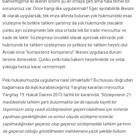
Bahsettiğimiz iki ilkenin önemi şu an ortaya çıktı ama hala temel bir
sorunumuz var. Önce hangi ilke uygulanmalı? Eğer ayrılabilirlik ilkesini
ilk olarak uygularsak, tek imza altında bulunan yok hükmündeki esas
sözleşme ile birlikte tahkim şartımız da yok hükmünde olacaktır
çünkü ayrı sözleşmeler bile olsa ortada tek bir irade mevcuttur ve
irade de tektir. Sözleşmeyi öncelikli olarak ayırırsak elimizde yok
hükmünde bir tahkim sözleşmesi ve yetkisiz bir tahkim heyeti olur.
Ancak önce “kompetenz-kompetenz” ilkesini uygularsa durum
tersine dönecektir. Çünkü yetki hala hakem heyetindedir ve onlar
yokluğa henüz karar vermemiştir.
Peki hukukumuzda uygulama nasıl olmaktadır? Bu hususu doğrudan
bağlamasa da ilişki kurabileceğimiz Yargıtay kararları mevcuttur.
Yargıtay 19. Hukuk Dairesi 2015 tarihli bir kararında
“Sözleşmenin 21.
maddesinde tahkim şartı bulunmakta ise de tapuda kayıtlı bir
taşınmazın satış vaadi sözleşmesinin geçerli olabilmesi için noterde
yapılması gerektiğinden ve somut olayda sözleşme noterde
yapılmadığından geçersiz olup geçersiz sözleşmedeki tahkim şartının
da geçersiz olduğu gözetilmeden mahkemece yazılı şekilde hüküm