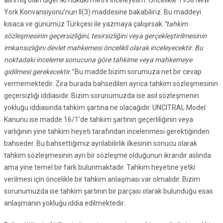
alınmış olan diğer iki hukuki metni inceleyelim. Öncelikle 1958 New
York Konvansiyonu’nun II(3) maddesine bakabiliriz. Bu maddeyi
kısaca ve günümüz Türkçesi ile yazmaya çalışırsak
“tahkim
sözleşmesinin geçersizliğini, tesirsizliğini veya gerçekleştirilmesinin
imkansızlığını devlet mahkemesi öncelikli olarak inceleyecektir. Bu
noktadaki inceleme sonucuna göre tahkime veya mahkemeye
gidilmesi gerekecektir.”
Bu madde bizim sorumuza net bir cevap
vermemektedir. Zira burada bahsedilen ayrıca tahkim sözleşmesinin
geçersizliği iddiasıdır. Bizim sorunumuzda ise asıl sözleşmenin
yokluğu iddiasında tahkim şartına ne olacağıdır. UNCITRAL Model
Kanunu ise madde 16/1’de tahkim şartının geçerliliğinin veya
varlığının yine tahkim heyeti tarafından incelenmesi gerektiğinden
bahseder. Bu bahsettiğimiz ayrılabilirlik ilkesinin sonucu olarak
tahkim sözleşmesinin ayrı bir sözleşme olduğunun ikrarıdır aslında
ama yine temel bir fark bulunmaktadır. Tahkim heyetine yetki
verilmesi için öncelikle bir tahkim anlaşması var olmalıdır. Bizim
sorunumuzda ise tahkim şartının bir parçası olarak bulunduğu esas
anlaşmanın yokluğu iddia edilmektedir.