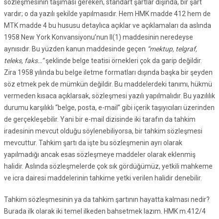
sözleşmesinin taşıması gereken, standart şartlar dışında, bir şart
vardır; o da yazılı şekilde yapılmasıdır. Hem HMK madde 412 hem de
MTK madde 4 bu hususu detaylıca açıklar ve açıklamaları da aslında
1958 New York Konvansiyonu’nun II(1) maddesinin neredeyse
aynısıdır. Bu yüzden kanun maddesinde geçen
“mektup, telgraf,
teleks, faks…”
şeklinde belge teatisi örnekleri çok da garip değildir.
Zira 1958 yılında bu belge iletme formatları dışında başka bir şeyden
söz etmek pek de mümkün değildir. Bu maddelerdeki tanımı, hükmü
vermeden kısaca açıklarsak, sözleşmesi yazılı yapılmalıdır. Bu yazılılık
durumu karşılıklı “belge, posta, e-mail” gibi içerik taşıyıcıları üzerinden
de gerçekleşebilir. Yani bir e-mail dizisinde iki tarafın da tahkim
iradesinin mevcut olduğu söylenebiliyorsa, bir tahkim sözleşmesi
mevcuttur. Tahkim şartı da işte bu sözleşmenin ayrı olarak
yapılmadığı ancak esas sözleşmeye maddeler olarak eklenmiş
halidir. Aslında sözleşmelerde çok sık gördüğümüz, yetkili mahkeme
ve icra dairesi maddelerinin tahkime yetki verilen halidir denebilir.
Tahkim sözleşmesinin ya da tahkim şartının hayatta kalması nedir?
Burada ilk olarak iki temel ilkeden bahsetmek lazım. HMK m.412/4