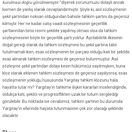
kurulması doğru görülmemiştir.”
diyerek sorunumuzu dolaylı ancak
kısmen de yanlış olarak cevaplandırmıştır. Şöyle ki, asıl sözleşmenin
şekil şartından noksan olduğundan bahisle tahkim şartını da geçersiz
kılmıştır. Her ne kadar satış vaadi sözleşmesinin geçerlilik
şartlarından birisi resmi şekilde yapılmış olması olsa da tahkim
sözleşmesinin böyle bir geçerlilik şartı yoktur. Ayrılabilirlik ilkesinin
doğal gereği olarak da tahkim sözleşmesi bu şekil şartına tabii
tutulmamalı iken, esas sözleşmenin bir parçası olduğu katı bir şekilde
esas alınarak tahkim sözleşmesi de geçersiz bulunmuştur. Asıl
sözleşme şekil şartından dolayı kesin hükümsüz sayılmışken, buna
kloz olarak eklenen tahkim sözleşmesi de geçersiz sayılıyorsa; esas
sözleşmenin yokluğu hususunda Yargıtay tahkim klozunu hala
hayatta tutar mı? Yargıtay’ın tahkime ilişkin kararları incelendiğinde,
oldukça katı, şekilci ve progresiflikten uzak bir tutum sergilediği
görülebilir. Bu noktada ise cevabımız, tahkim şartının bu durumda
Yargıtay’ın ellerinde hayata tutunmasının çok zor olacağı şeklinde
olacaktır.