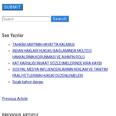
SUBMIT
Search
Son Yazılar
TAHKİM ŞARTININ HAYATTA KALMASI
İNSAN HAKLARI HUKUKU BAĞLAMINDA MÜLTECİ
HAKKALRININ KORUNMASI VE AİHM’İN ROLÜ
KAT KARŞILIĞI İNŞAAT SÖZLEŞMELERİNDE KİRA KAYBI
SOSYAL MEDYA INFLUENCERLARININ REKLAM VE TANITIM
FAALİYETLERİNİN HUKUKİ DÜZENLEMELERİ
Sıcak kahve davası
Previous Article
PREVIOUS ARTICLE