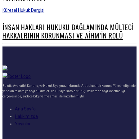
Küresel Hukuk Dergisi
İNSAN HAKLARI HUKUKU BAĞLAMINDA MÜLTECİ
HAKKALRININ KORUNMASI VE AİHM’İN ROLÜ
Bu site Avukatlık Kanunu, ve Hukuk Uyuşmazlıklarında Arabuluculuk Kanunu Yönetmeliği’nde
yer alan reklâm yasağı hükümleri ile Türkiye Barolar Birliği Reklâm Yasağı Yönetmeliği
çerçevesinde, sadece bilgi verme amacı ile hazırlanmıştır.
Ana Sayfa
Hakkımızda
Yayınlar