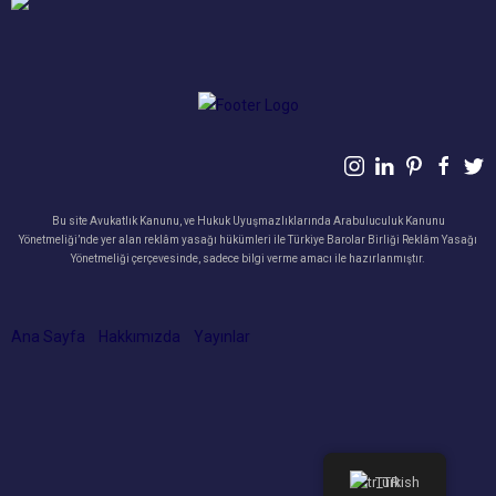
Bu site Avukatlık Kanunu, ve Hukuk Uyuşmazlıklarında Arabuluculuk Kanunu
Yönetmeliği’nde yer alan reklâm yasağı hükümleri ile Türkiye Barolar Birliği Reklâm Yasağı
Yönetmeliği çerçevesinde, sadece bilgi verme amacı ile hazırlanmıştır.
Ana Sayfa
Hakkımızda
Yayınlar
Turkish